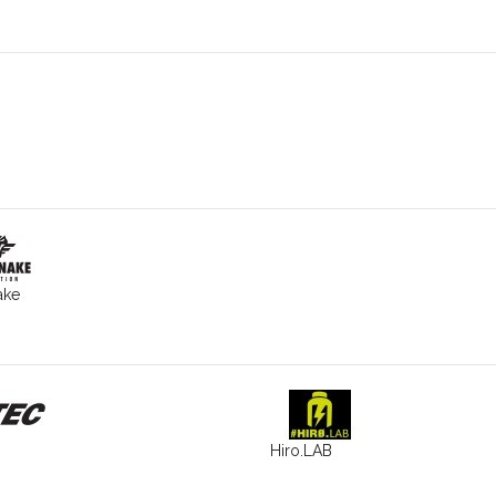
ake
Hiro.LAB