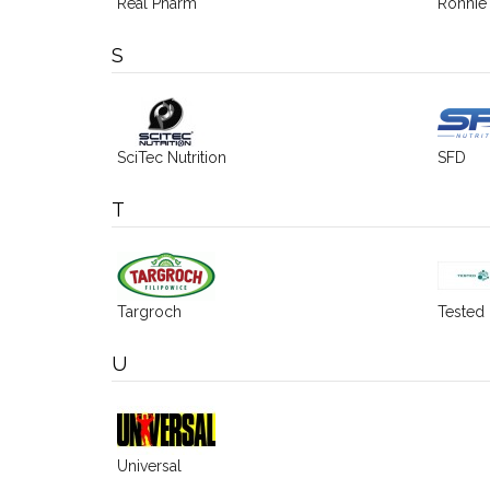
Real Pharm
Ronnie
S
SciTec Nutrition
SFD
T
Targroch
Tested 
U
Universal