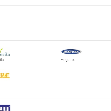
ita
Megabol