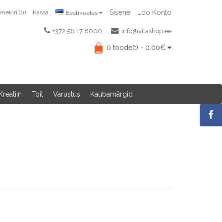
Sisene
Loo Konto
mekiri (0)
Kassa
Eestikeeles
+372 56 17 8000
info@vitashop.ee
0 toode(t) - 0.00€
reatiin
Toit
Varustus
Kaubamärgid