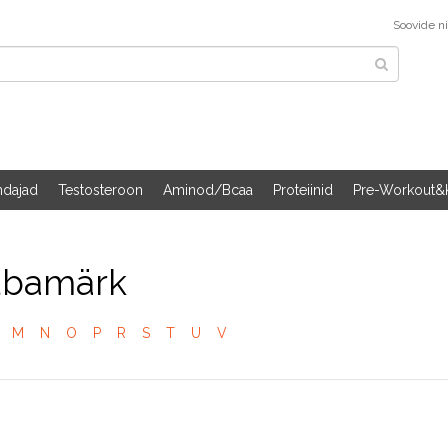
Soovide ni
ndajad
Testosteroon
Aminod/Bcaa
Proteiinid
Pre-Workout&K
ubamärk
M
N
O
P
R
S
T
U
V