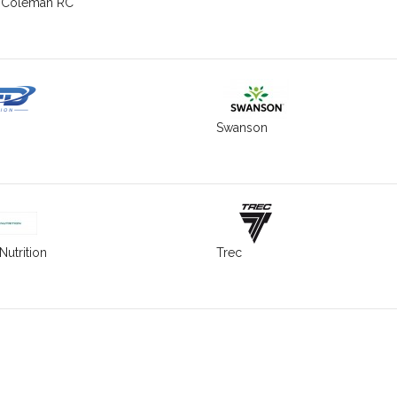
 Coleman RC
Swanson
Nutrition
Trec