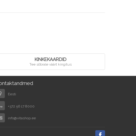
KINKEKAARDID
Tee sõbrale väärt kingitus
ontaktandmed
Eesti
+372 56 17 8000
info@vitashop.ee