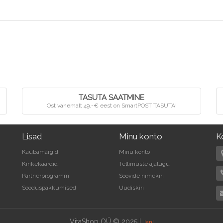
TASUTA SAATMINE
Ost vähemalt 49.-€ eest on SmartPOST TASUTA!
Lisad
Minu konto
K
Kaubamärgid
Minu konto
Kinkekaardid
Tellimuste ajalugu
Partnerprogramm
Soovide nimekiri
Sooduspakkumised
Uudiskiri
VitaShop OÜ © 2025 |
Jan!