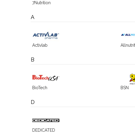
7Nutrition
A
Activlab
Allnutri
B
BioTech
BSN
D
DEDICATED