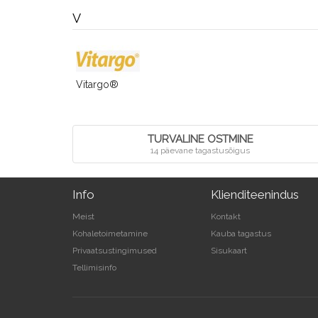
V
Vitargo®
TURVALINE OSTMINE
14 päevane tagastusõigus
Info
Klienditeenindus
Meist
Kontakt
Kohaletoimetamine
Kauba tagastus
Privaatsustingimused
Sisukaart
Tellimisinfo