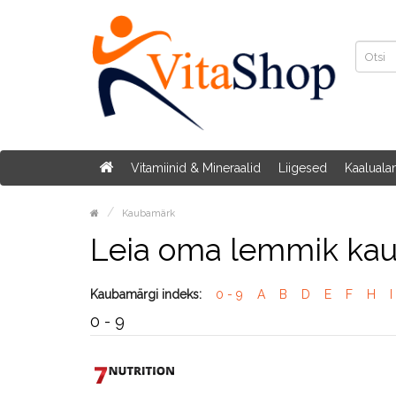
Vitamiinid & Mineraalid
Liigesed
Kaaluala
Kaubamärk
Leia oma lemmik ka
Kaubamärgi indeks:
0 - 9
A
B
D
E
F
H
I
0 - 9