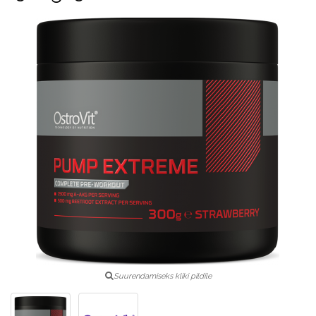
Suurendamiseks kliki pildile