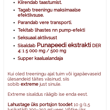
Kiirendab taastumist.
Tagab treeningu maksimaalse
efektiivsuse.
Parandab vere transporti.
Tekitab lihastes nn pump-efekti
Seksuaal aktiivsust
Punapeedi ekstrakti
Sisaldab
DER
4: 1 5 000 mg / 500 mg
Supper kaalualandaja
Kui oled treeningu ajal tuim või igapäevaseid
ülesandeid täites väsinud, siis
sobib
extreme
just sinule.
Extreme sisaldus räägib ise enda eest.
Lahustage üks portsjon toodet
10 g (1,5
lusikatäit) 200–250 ml vees. Võtke üks