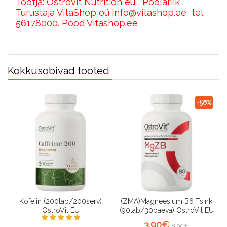
Tootja: Ostrovit Nutrition eu , Poolariik .
Turustaja VitaShop oü info@vitashop.ee tel
56178000. Pood Vitashop.ee
Kokkusobivad tooted
-56%
Kofeiin (200tab/200serv)
(ZMA)Magneesium B6 Tsink
OstroVit EU
(90tab/30päeva) OstroVit EU
3.90€
8.90€