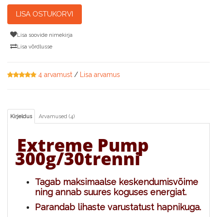
LISA OSTUKORVI
Lisa soovide nimekirja
Lisa võrdlusse
4 arvamust
/
Lisa arvamus
Kirjeldus
Arvamused (4)
Extreme Pump
300g/30trenni
Tagab maksimaalse keskendumisvõime
ning annab suures koguses energiat.
Parandab lihaste varustatust hapnikuga.