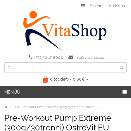
Sisene
Loo Konto
+372 56 17 8000
info@vitashop.ee
0 toode(t) - 0.00€
MENÜÜ
Pre-Workout Pump Extreme (300g/30trenni) OstroVit EU
Pre-Workout Pump Extreme
(300g/30trenni) OstroVit EU