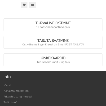
TURVALINE OSTMINE
14 päevane tagastusõigus
TASUTA SAATMINE
Ost vähemalt 49.-€ eest on SmartPOST TASUTA!
KINKEKAARDID
Tee sõbrale väärt kingitus
Info
Meist
Kohaletoimetamine
Privaatsustingimused
Tellimisinfo