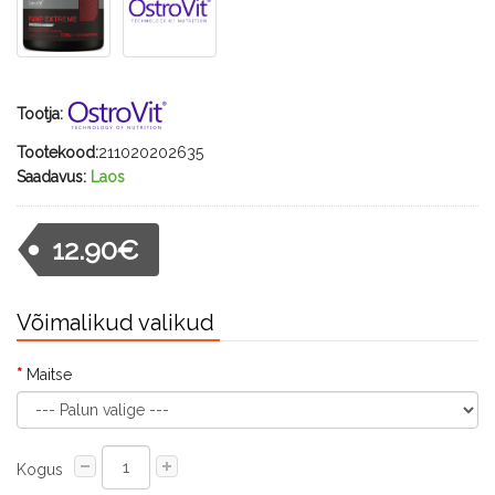
Tootja:
Tootekood:
211020202635
Saadavus:
Laos
12.90€
Võimalikud valikud
Maitse
Kogus