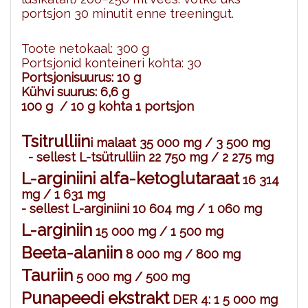
portsjon 30 minutit enne treeningut.
Toote netokaal: 300 g
Portsjonid konteineri kohta: 30
Portsjonisuurus: 10 g
Kühvi suurus: 6,6 g
100 g / 10 g kohta 1 portsjon
Tsitrulliin
i malaat
35 000 mg / 3 500 mg
- sellest L-tsütrulliin 22 750 mg / 2 275 mg
L-arginiin
i alfa-ketoglutaraat
16 314
mg / 1 631 mg
- sellest L-arginiini 10 604 mg / 1 060 mg
L-arginiin
15 000 mg / 1 500 mg
Beeta-alaniin
8 000 mg / 800 mg
Tauriin
5 000 mg / 500 mg
Punapeedi ekstrakt
DER 4: 1 5 000 mg