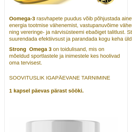
Oomega-3
rasvhapete puudus võib põhjustada ainev
energia tootmise vähenemist, vastupanuvõime vähen
ning vereringe- ja närvisüsteemi ebaõiget talitlust. S
suurendada efektiivsust ja parandada kogu keha üldi
Strong Omega 3
on toidulisand, mis on
mõeldud sportlastele ja inimestele kes hoolivad
oma tervisest.
SOOVITUSLIK IGAPÄEVANE TARNIMINE
1 kapsel päevas pärast sööki.