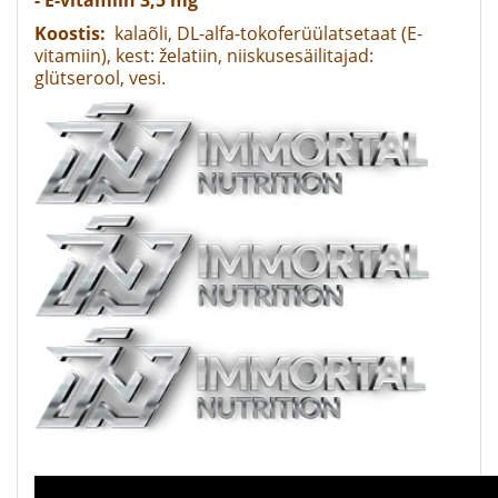
- E-vitamiin 3,5 mg
Koostis:
kalaõli, DL-alfa-tokoferüülatsetaat (E-
vitamiin), kest: želatiin, niiskusesäilitajad:
glütserool, vesi.