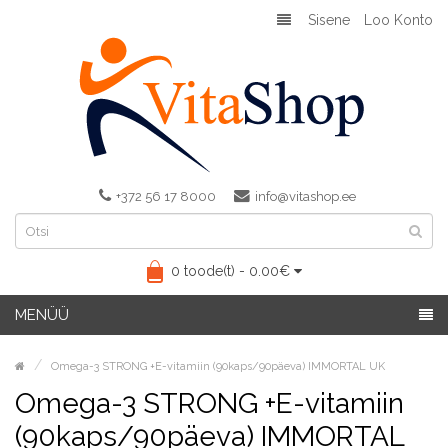
Sisene
Loo Konto
+372 56 17 8000
info@vitashop.ee
0 toode(t) - 0.00€
MENÜÜ
Omega-3 STRONG +E-vitamiin (90kaps/90päeva) IMMORTAL UK
Omega-3 STRONG +E-vitamiin
(90kaps/90päeva) IMMORTAL