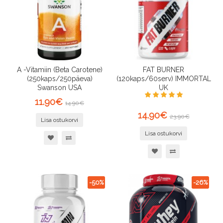
A -Vitamiin (Beta Carotene)
FAT BURNER
(250kaps/250päeva)
(120kaps/60serv) IMMORTAL
Swanson USA
UK
11.90€
14.90€
14.90€
23.90€
Lisa ostukorvi
Lisa ostukorvi
-50%
-26%