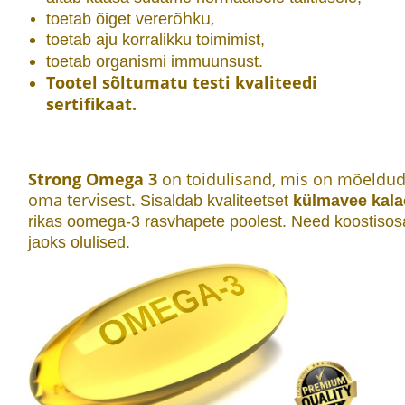
õhku,
toetab õiget verer
toetab aju korralikku toimimist,
toetab organismi immuunsust.
Tootel sõltumatu testi kvaliteedi
sertifikaat.
Strong Omega 3
on toidulisand, mis on mõeldud
oma tervisest.
Sisaldab kvaliteetset
külmavee kala
rikas oomega-3 rasvhapete poolest.
Need koostisos
jaoks olulised.