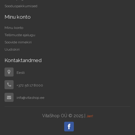
Sooduspakkumised
Minu konto
Minu konto
Tellimuste ajalugu
Soovide nimekiri
Uudiskiri
Kontaktandmed
Eesti
+372 56 17 8000
info@vitashop.ee
VitaShop OÜ © 2025 |
Jan!