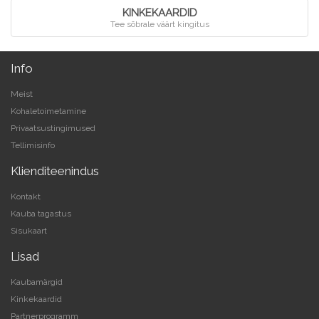
KINKEKAARDID
Tee sõbrale väärt kingitus
Info
Meist
Kohaletoimetamine
Privaatsustingimused
Tellimisinfo
Klienditeenindus
Kontakt
Kauba tagastus
Sisukaart
Lisad
Kaubamärgid
Kinkekaardid
Partnerprogramm