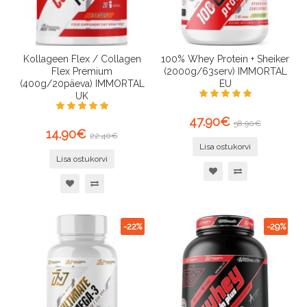
Kollageen Flex / Collagen
100% Whey Protein + Sheiker
Flex Premium
(2000g/63serv) IMMORTAL
(400g/20päeva) IMMORTAL
EU
UK
47.90€
58.90€
14.90€
22.40€
Lisa ostukorvi
Lisa ostukorvi
-22%
-29%