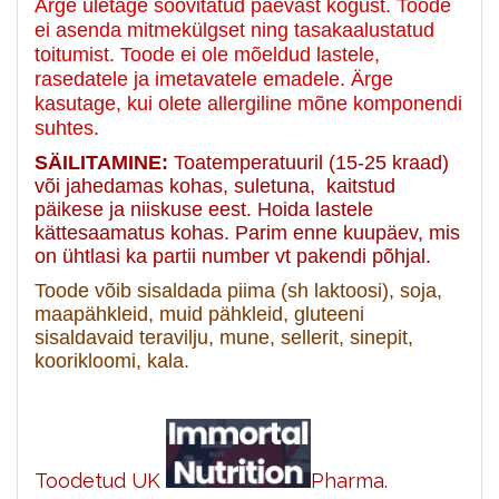
Ärge ületage soovitatud päevast kogust. Toode
ei asenda mitmekülgset ning tasakaalustatud
toitumist. Toode ei ole mõeldud lastele,
rasedatele ja imetavatele emadele. Ärge
kasutage, kui olete allergiline mõne komponendi
suhtes.
SÄILITAMINE:
Toatemperatuuril (15-25 kraad)
või jahedamas kohas, suletuna, kaitstud
päikese ja niiskuse eest. Hoida lastele
kättesaamatus kohas. Parim enne kuupäev, mis
on ühtlasi ka partii number vt pakendi põhjal.
Toode võib sisaldada piima (sh laktoosi), soja,
maapähkleid, muid pähkleid, gluteeni
sisaldavaid teravilju, mune, sellerit, sinepit,
koorikloomi, kala.
Toodetud UK
Pharma.