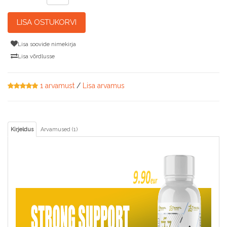
LISA OSTUKORVI
Lisa soovide nimekirja
Lisa võrdlusse
1 arvamust
/
Lisa arvamus
Kirjeldus
Arvamused (1)