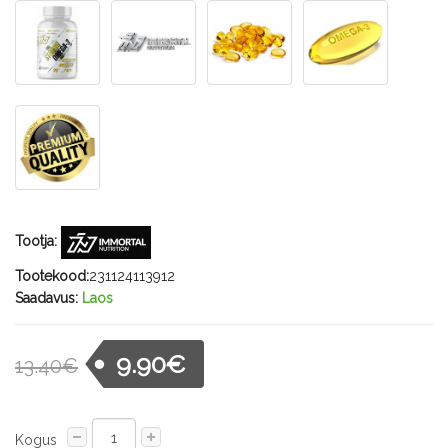
Tootja:
Tootekood:
231124113912
Saadavus:
Laos
9.90€
13.40€
Kogus