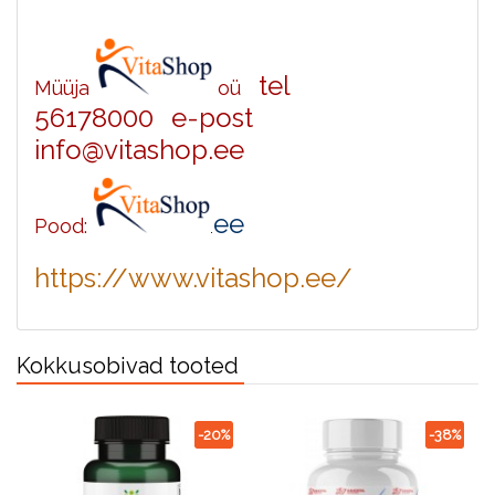
tel
Müüja
oü
56178000
e-post
info@vitashop.ee
ee
Pood:
.
https://www.vitashop.ee/
Kokkusobivad tooted
-20%
-38%