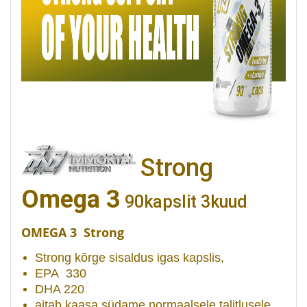
Strong
Omega 3
90kapslit 3kuud
OMEGA 3 Strong
Strong kõrge sisaldus igas kapslis,
EPA 330
DHA 220
aitab kaasa südame normaalsele talitlusele,