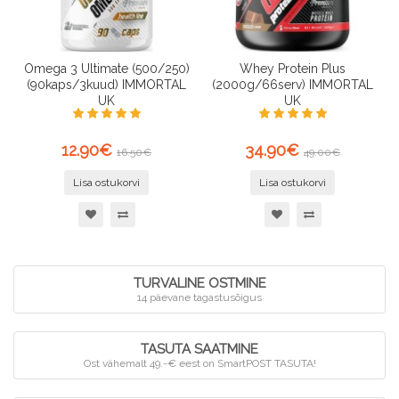
Omega 3 Ultimate (500/250)
Whey Protein Plus
(90kaps/3kuud) IMMORTAL
(2000g/66serv) IMMORTAL
UK
UK
12.90€
34.90€
16.50€
49.00€
Lisa ostukorvi
Lisa ostukorvi
TURVALINE OSTMINE
14 päevane tagastusõigus
TASUTA SAATMINE
Ost vähemalt 49.-€ eest on SmartPOST TASUTA!